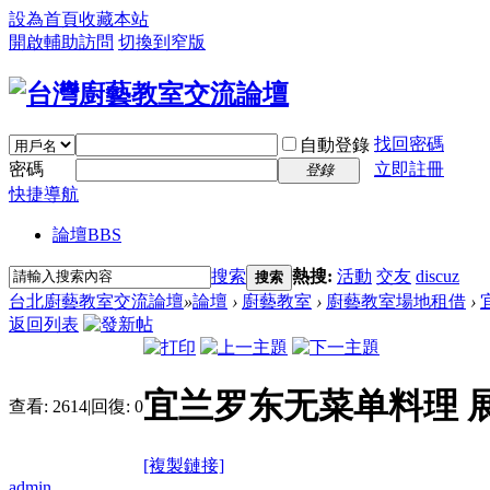
設為首頁
收藏本站
開啟輔助訪問
切換到窄版
找回密碼
自動登錄
密碼
立即註冊
登錄
快捷導航
論壇
BBS
搜索
熱搜:
活動
交友
discuz
搜索
台北廚藝教室交流論壇
»
論壇
›
廚藝教室
›
廚藝教室場地租借
›
返回列表
宜兰罗东无菜单料理 
查看:
2614
|
回復:
0
[複製鏈接]
admin