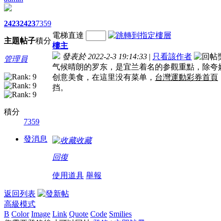
2423
2423
7359
電梯直達
主題
帖子
積分
樓主
發表於 2022-2-3 19:14:33
|
只看該作者
管理員
气候晴朗的罗东，是宜兰着名的参觀重點，除夸
创意美食，在這里没有菜单，
台灣運動彩券首頁
挡。
積分
7359
發消息
收藏
回復
使用道具
舉報
返回列表
高級模式
B
Color
Image
Link
Quote
Code
Smilies