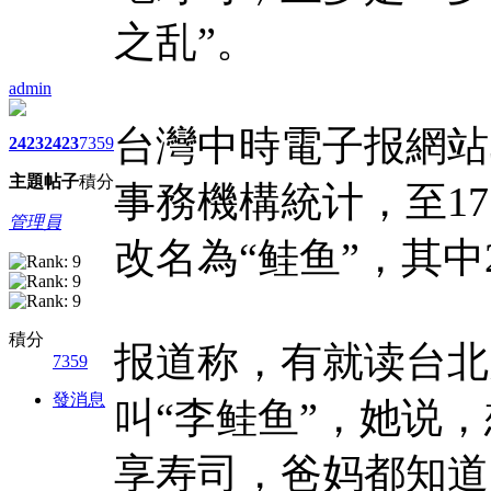
之乱”。
admin
台灣中時電子报網站
2423
2423
7359
主題
帖子
積分
事務機構統计，至17
管理員
改名為“鲑鱼”，其中
積分
报道称，有就读台北
7359
發消息
叫“李鲑鱼”，她说
享寿司，爸妈都知道