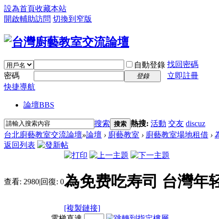
設為首頁
收藏本站
開啟輔助訪問
切換到窄版
找回密碼
自動登錄
密碼
立即註冊
登錄
快捷導航
論壇
BBS
搜索
熱搜:
活動
交友
discuz
搜索
台北廚藝教室交流論壇
»
論壇
›
廚藝教室
›
廚藝教室場地租借
›
返回列表
為免费吃寿司 台灣年
查看:
2980
|
回復:
0
[複製鏈接]
電梯直達