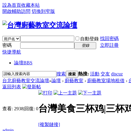
設為首頁
收藏本站
開啟輔助訪問
切換到窄版
找回密碼
自動登錄
密碼
立即註冊
登錄
快捷導航
論壇
BBS
搜索
熱搜:
活動
交友
discuz
搜索
台北廚藝教室交流論壇
»
論壇
›
廚藝教室
›
廚藝教室場地租借
›
返回列表
台灣美食三杯鸡|三杯
查看:
2938
|
回復:
0
[複製鏈接]
admin