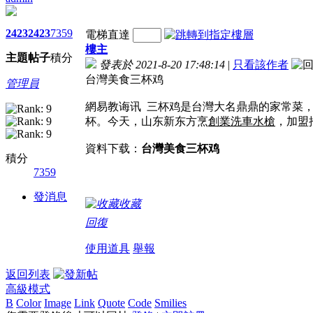
2423
2423
7359
電梯直達
樓主
主題
帖子
積分
發表於 2021-8-20 17:48:14
|
只看該作者
台灣美食三杯鸡
管理員
網易教诲讯 三杯鸡是台灣大名鼎鼎的家常菜
杯。今天，山东新东方烹
創業洗車水槍
，加盟
資料下载：
台灣美食三杯鸡
積分
7359
發消息
收藏
回復
使用道具
舉報
返回列表
高級模式
B
Color
Image
Link
Quote
Code
Smilies